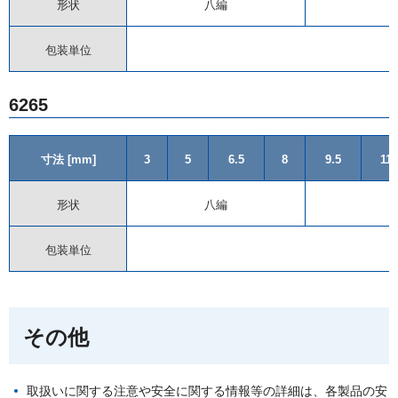
形状
八編
包装単位
6265
寸法 [mm]
3
5
6.5
8
9.5
11
形状
八編
包装単位
その他
取扱いに関する注意や安全に関する情報等の詳細は、各製品の安