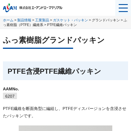
メニ
ュー
ホーム
>
製品情報
>
工業製品
>
ガスケット・パッキン
> グランドパッキン > ふ
を開
っ素樹脂（PTFE）繊維系 > PTFE繊維パッキン
く
ふっ素樹脂グランドパッキン
PTFE含浸PTFE繊維パッキン
AAMNo.
6207
PTFE繊維を断面角型に編組し、PTFEディスパージョンを含浸させ
たパッキンです。