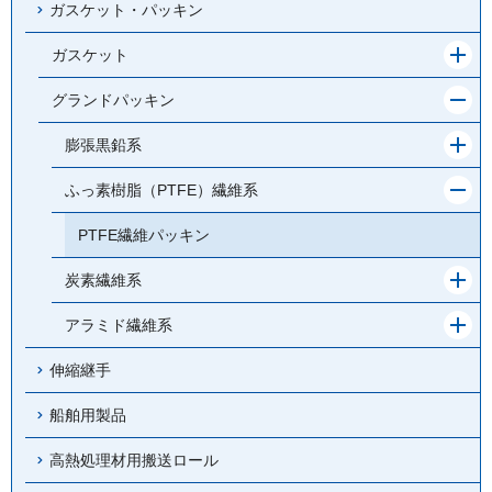
ガスケット・パッキン
メ
ガスケット
ニ
ュ
メ
グランドパッキン
ー
ニ
を
ュ
メ
膨張黒鉛系
開
ー
ニ
く
を
ュ
メ
ふっ素樹脂（PTFE）繊維系
閉
ー
ニ
じ
を
ュ
PTFE繊維パッキン
る
開
ー
く
を
メ
炭素繊維系
閉
ニ
じ
ュ
メ
アラミド繊維系
る
ー
ニ
を
ュ
伸縮継手
開
ー
く
を
船舶用製品
開
く
高熱処理材用搬送ロール