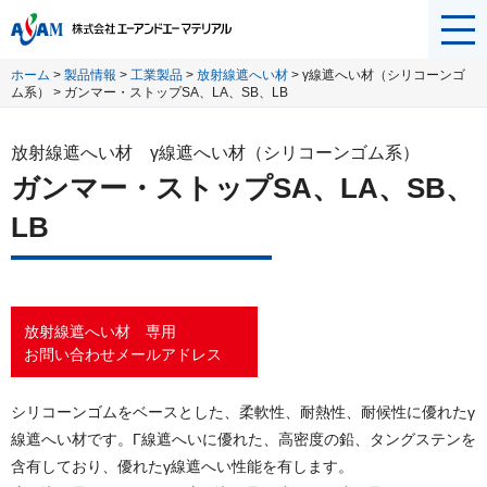
メニ
ュー
ホーム
>
製品情報
>
工業製品
>
放射線遮へい材
> γ線遮へい材（シリコーンゴ
を開
ム系） > ガンマー・ストップSA、LA、SB、LB
く
放射線遮へい材 γ線遮へい材（シリコーンゴム系）
ガンマー・ストップSA、LA、SB、
LB
放射線遮へい材 専用
お問い合わせメールアドレス
シリコーンゴムをベースとした、柔軟性、耐熱性、耐候性に優れたγ
線遮へい材です。Γ線遮へいに優れた、高密度の鉛、タングステンを
含有しており、優れたγ線遮へい性能を有します。