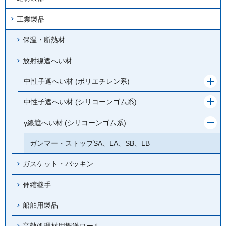
工業製品
保温・断熱材
放射線遮へい材
メ
中性子遮へい材 (ポリエチレン系)
ニ
ュ
メ
中性子遮へい材 (シリコーンゴム系)
ー
ニ
を
ュ
メ
γ線遮へい材 (シリコーンゴム系)
開
ー
ニ
く
を
ュ
ガンマー・ストップSA、LA、SB、LB
開
ー
く
を
ガスケット・パッキン
閉
じ
伸縮継手
る
船舶用製品
高熱処理材用搬送ロール