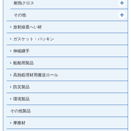
ュ
メ
耐熱クロス
開
ー
ニ
く
を
ュ
メ
その他
開
ー
ニ
く
を
ュ
放射線遮へい材
開
ー
く
を
ガスケット・パッキン
開
く
伸縮継手
船舶用製品
高熱処理材用搬送ロール
防災製品
環境製品
その他製品
摩擦材