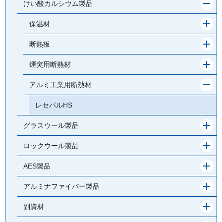
メ
けい酸カルシウム製品
ニ
ュ
メ
保温材
ー
ニ
を
ュ
メ
断熱板
閉
ー
ニ
じ
を
ュ
メ
煙突用断熱材
る
開
ー
ニ
く
を
ュ
メ
アルミ工業用断熱材
開
ー
ニ
く
を
ュ
レセパルHS
開
ー
く
を
メ
グラスウール製品
閉
ニ
じ
ュ
メ
ロックウール製品
る
ー
ニ
を
ュ
メ
AES製品
開
ー
ニ
く
を
ュ
メ
アルミナファイバー製品
開
ー
ニ
く
を
ュ
メ
副資材
開
ー
ニ
く
を