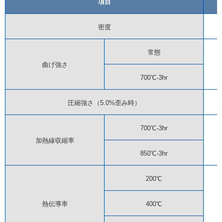
項目
密度
常態
曲げ強さ
700℃-3hr
圧縮強さ（5.0%歪み時）
700℃-3hr
加熱線収縮率
850℃-3hr
200℃
熱伝導率
400℃