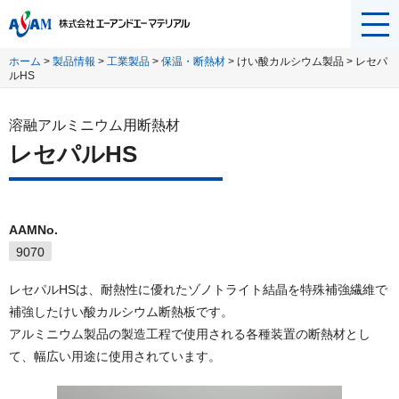
メニ
ュー
ホーム
>
製品情報
>
工業製品
>
保温・断熱材
> けい酸カルシウム製品 > レセパ
を開
ルHS
く
溶融アルミニウム用断熱材
レセパルHS
AAMNo.
9070
レセパルHSは、耐熱性に優れたゾノトライト結晶を特殊補強繊維で
補強したけい酸カルシウム断熱板です。
アルミニウム製品の製造工程で使用される各種装置の断熱材とし
て、幅広い用途に使用されています。